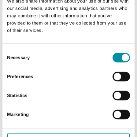
We also share information about your use of our site with
Controllo
Si
our social media, advertising and analytics partners who
ventilatore a 3
may combine it with other information that you’ve
velocità
provided to them or that they’ve collected from your use
of their services.
Caratteristiche di Termostato ambiente per sistemi
Consent
a 2 tubi
Necessary
Selection
Classe apparecchio
Classe II
Preferences
Grado di protezione
IP30
Statistics
Umidità ambiente
10…90 % RH
(senza condensa)
Marketing
Temperatura
0…40 °C
ambiente