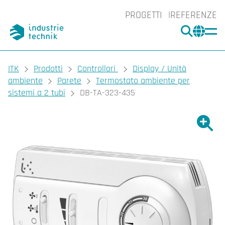
PROGETTI
REFERENZE
CERCA
CHA
You are here:
ITK
Prodotti
Controllori
Display / Unità
ambiente
Parete
Termostato ambiente per
sistemi a 2 tubi
DB-TA-323-435
Ingrand
Ing