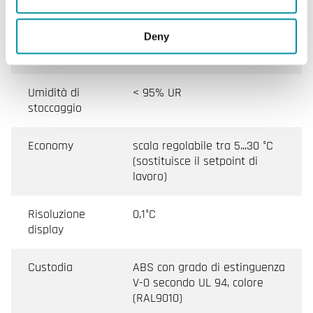
Isteresi
0.5…4 K
Deny
Temperatura
-20…+70°C
di stoccaggio
Umidità di
< 95% UR
stoccaggio
Economy
scala regolabile tra 5...30 °C
(sostituisce il setpoint di
lavoro)
Risoluzione
0,1°C
display
Custodia
ABS con grado di estinguenza
V-0 secondo UL 94, colore
(RAL9010)