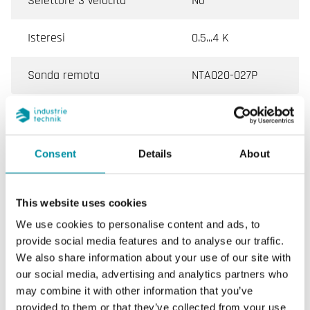
Selettore 3 velocità
No
Isteresi
0.5...4 K
Sonda remota
NTA020-027P
Caratteristiche di Termostati ambiente per impianti
Consent
Details
About
a 2 tubi monostadio con funzione economy
Tensione di
230 V AC ± 10%, 50/60 Hz
This website uses cookies
alimentazione
We use cookies to personalise content and ads, to
provide social media features and to analyse our traffic.
Ingresso
Contatto esterno per
We also share information about your use of our site with
funzione economy
our social media, advertising and analytics partners who
may combine it with other information that you’ve
Uscite
Valvole: 1 relè SPDT 6 A
provided to them or that they’ve collected from your use