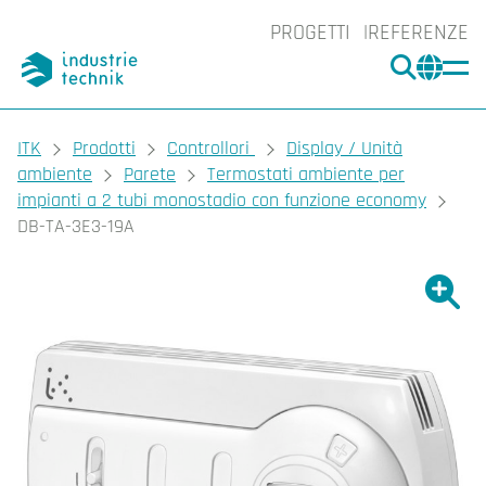
PROGETTI
REFERENZE
CERCA
CHA
You are here:
ITK
Prodotti
Controllori
Display / Unità
ambiente
Parete
Termostati ambiente per
impianti a 2 tubi monostadio con funzione economy
DB-TA-3E3-19A
Ingrand
Ing