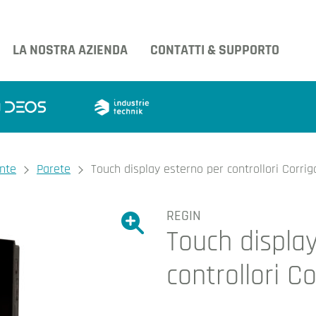
LA NOSTRA AZIENDA
CONTATTI & SUPPORTO
ente
Parete
Touch display esterno per controllori Corrig
REGIN
Ingrandire l'immagine.
Touch displa
Ingrandire l'immagin
controllori Co