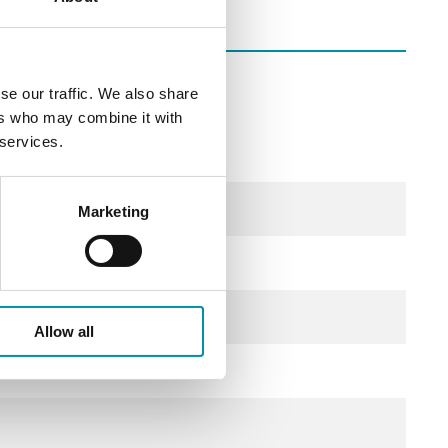
se our traffic. We also share
ers who may combine it with
 services.
20
95 % RH
Marketing
0…70 °C
rete
Allow all
rsetto a molla