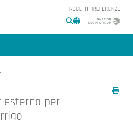
PROGETTI
REFERENZE
CERCA
CHANGE MARKET 
o
y esterno per
Stamp
e.
rrigo