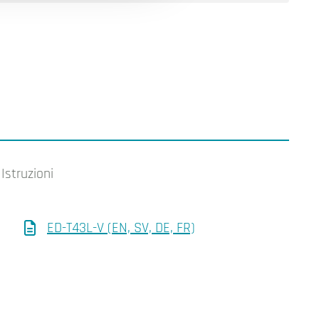
Istruzioni
ED-T43L-V (EN, SV, DE, FR)