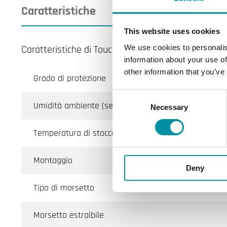
Caratteristiche
This website uses cookies
Caratteristiche di Touch display esterno per control
We use cookies to personalis
information about your use of
other information that you’ve
Grado di protezione
Consent
Umidità ambiente (senza condensa)
Necessary
Selection
Temperatura di stoccaggio
Montaggio
Deny
Tipo di morsetto
Morsetto estraibile