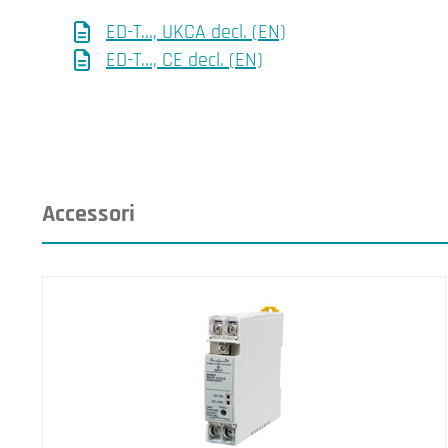
ED-T…, UKCA decl. (EN)
ED-T…, CE decl. (EN)
Accessori