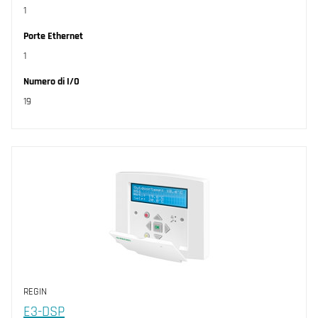
1
Porte Ethernet
1
Numero di I/O
19
REGIN
E3-DSP