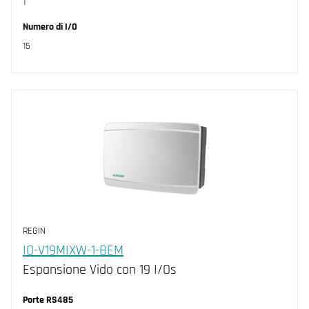
1
Numero di I/O
15
REGIN
IO-V19MIXW-1-BEM
Espansione Vido con 19 I/Os
Porte RS485