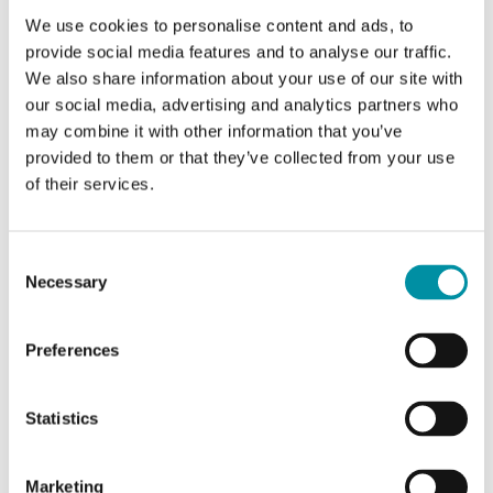
Istruzioni
We use cookies to personalise content and ads, to
provide social media features and to analyse our traffic.
We also share information about your use of our site with
Corrigo Vido (EN, SV, DE, FR)
our social media, advertising and analytics partners who
may combine it with other information that you’ve
provided to them or that they’ve collected from your use
Manuali
of their services.
Corrigo 5.0 (EN)
Consent
Variable list, Corrigo 5.0 (EN)
Necessary
Selection
Preferences
Dichiarazioni del prodotto
Statistics
Corrigo Vido CE-decl.
HCV, VCV, XCV, IO-V, RU1 & RU2, Env. Decl.
Marketing