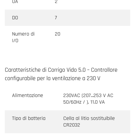
UA
2
DO
7
Numero di
20
I/O
Caratteristiche di Corrigo Vido 5.0 – Controllore
configurabile per la ventilazione a 230 V
Alimentazione
230VAC (207...253 V AC
50/60Hz / ), 11.0 VA
Tipo di batteria
Cella al litio sostituibile
CR2032