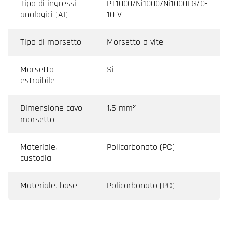
Tipo di ingressi
PT1000/Ni1000/Ni1000LG/0-
analogici (AI)
10 V
Tipo di morsetto
Morsetto a vite
Morsetto
Si
estraibile
Dimensione cavo
1.5 mm²
morsetto
Materiale,
Policarbonato (PC)
custodia
Materiale, base
Policarbonato (PC)