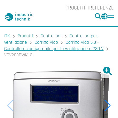
PROGETTI
REFERENZE
CERCA
CHA
You are here:
ITK
Prodotti
Controllori
Controllori per
ventilazione
Corrigo Vido
Corrigo Vido 5.0 –
Controllore configurabile per la ventilazione a 230 V
VCV203DWM-2
Ingrand
Ing