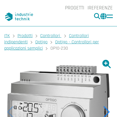
PROGETTI
REFERENZE
CERCA
CHA
You are here:
ITK
Prodotti
Controllori
Controllori
indipendenti
Optigo
Optigo - Controllori per
applicazioni semplici
OP10-230
Ingrand
Ing