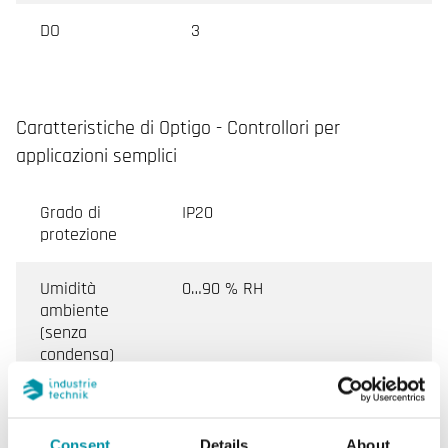
DO
3
Caratteristiche di Optigo - Controllori per
applicazioni semplici
Grado di
IP20
protezione
Umidità
0…90 % RH
ambiente
(senza
condensa)
Temperatura
0…50 °C
ambiente
Consent
Details
About