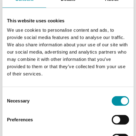
Temperatura
-40…50 °C
di
This website uses cookies
stoccaggio
We use cookies to personalise content and ads, to
provide social media features and to analyse our traffic.
Montaggio
Guida DIN
We also share information about your use of our site with
our social media, advertising and analytics partners who
Dimensioni
123x123x60 mm
may combine it with other information that you’ve
esterne
provided to them or that they’ve collected from your use
(LxAxP)
of their services.
Tipo di
PT1000
ingressi
Consent
analogici (AI)
Necessary
Selection
Tipo di
Contatto in chiusura libero da
Preferences
ingressi
potenziale
digitali (DI)