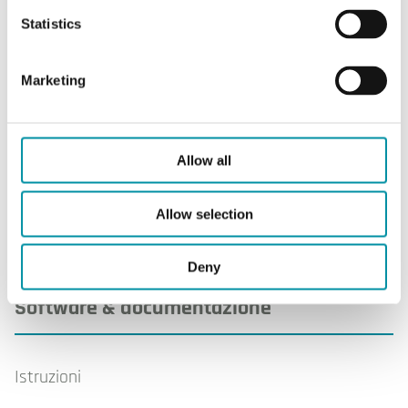
Statistics
Dimensioni esterne (LxAxP)
49x74x80
mm
Marketing
Lunghezza del cavo
1.5 m
Lunghezza corsa
6 mm
Allow all
Allow selection
Deny
Software & documentazione
Istruzioni