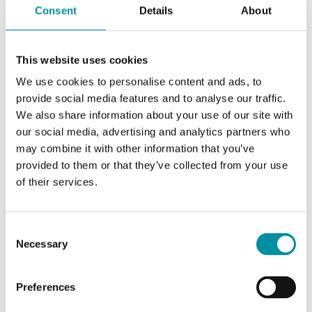
Potenza assorbita
2,2 W / 6,5 VA
Consent
Details
About
Segnale di controllo
a 3 punti
This website uses cookies
Velocità
8 s/mm
We use cookies to personalise content and ads, to
provide social media features and to analyse our traffic.
We also share information about your use of our site with
our social media, advertising and analytics partners who
Caratteristiche di Attuatori elettromeccanici per
may combine it with other information that you’ve
valvole VFPIP, VFPIM e VFPI
provided to them or that they’ve collected from your use
of their services.
Classe apparecchio
Classe II
Consent
Umidità ambiente (senza
10…90 % RH
Necessary
Selection
condensa)
Preferences
Temperatura ambiente
0…50 °C