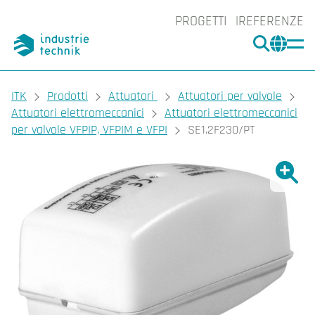
PROGETTI
REFERENZE
CERCA
CHA
You are here:
ITK
Prodotti
Attuatori
Attuatori per valvole
Attuatori elettromeccanici
Attuatori elettromeccanici
per valvole VFPIP, VFPIM e VFPI
SE1.2F230/PT
Ingrand
Ing