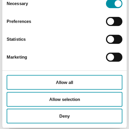
Necessary
Selection
Preferences
RVAN18-24A
Statistics
Forza
1800 N
Tensione di alimentazione
24 V AC/DC
Marketing
Potenza assorbita
8,6 W / 22,4 VA
Segnale di controllo
Allow all
0(2)…10 V DC o 0(4)…20 mA
Segnale di feedback
0...10 V DC
Allow selection
Lunghezza corsa
10…52 mm
Deny
Velocità
3 s/mm