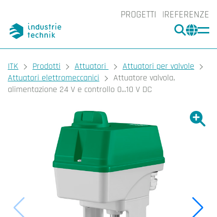
PROGETTI
REFERENZE
CERCA
CHA
You are here:
ITK
Prodotti
Attuatori
Attuatori per valvole
Attuatori elettromeccanici
Attuatore valvola,
alimentazione 24 V e controllo 0...10 V DC
Ingrand
Ing
Sta