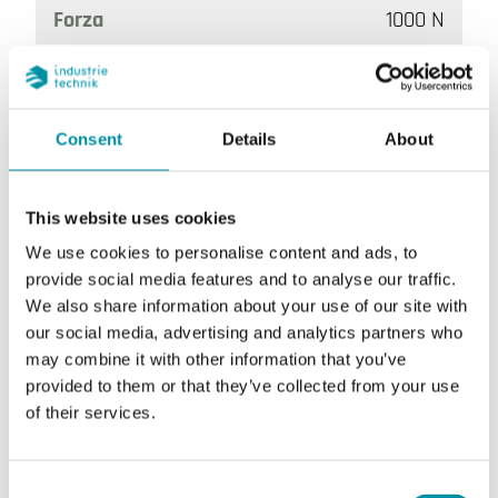
Forza
1000 N
Tensione di alimentazione
24 V AC/DC
Potenza assorbita
6,2 W / 17,4 VA
Consent
Details
About
Segnale di controllo
0(2)…10 V DC o 0(4)…20 mA
This website uses cookies
Segnale di feedback
0...10 V DC
We use cookies to personalise content and ads, to
provide social media features and to analyse our traffic.
Lunghezza corsa
10…30 mm
We also share information about your use of our site with
our social media, advertising and analytics partners who
Velocità
1.5 s/mm
may combine it with other information that you’ve
provided to them or that they’ve collected from your use
of their services.
Consent