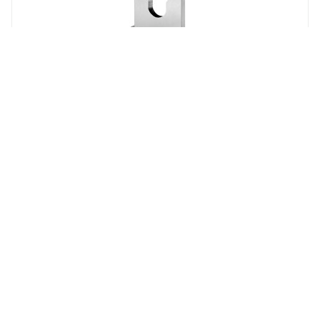
INDUSTRIETECHNIK
02133005
Adattore per attuatore RVAN5 e RVAN10, 3 mm
di spessore con foro da 14 mm. Per valvole
DN50-65
Whistleblowing
Cookie policy
Informativa sulla privacy
Contatti