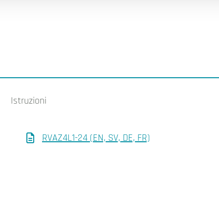
Istruzioni
RVAZ4L1-24 (EN, SV, DE, FR)