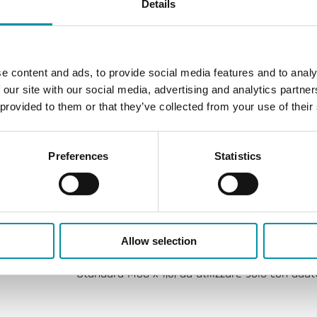
5 mm, controllo 0...10 V o a 3 punti
Details
IP44
e content and ads, to provide social media features and to analy
10…90 % RH
 our site with our social media, advertising and analytics partn
 provided to them or that they’ve collected from your use of their
0…50 °C
Preferences
Statistics
-10…80 °C
2 m
5.5 mm
Allow selection
Standard M30 x 1,5, da utilizzare solo con ada