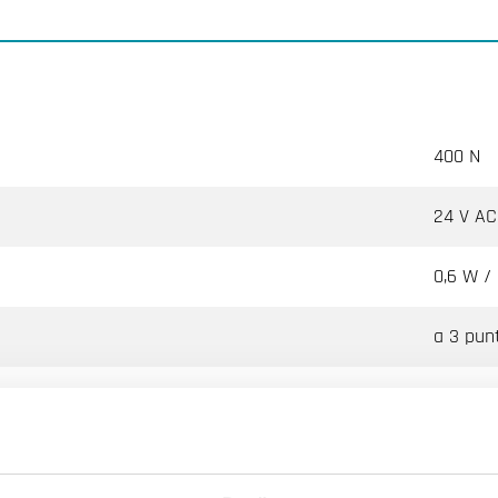
400 N
24 V AC
0,6 W /
a 3 punt
27.3 s