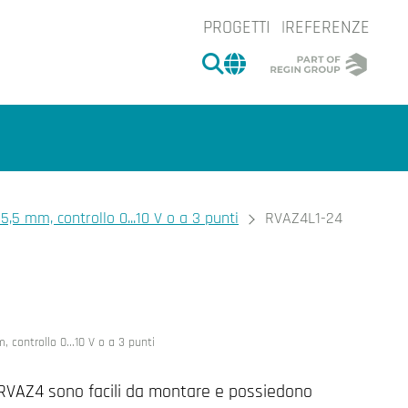
PROGETTI
REFERENZE
CERCA
CHANGE MARKET 
5,5 mm, controllo 0...10 V o a 3 punti
RVAZ4L1-24
e.
 controllo 0...10 V o a 3 punti
 RVAZ4 sono facili da montare e possiedono