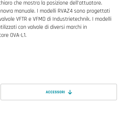
chiaro che mostra la posizione dell’attuatore.
anovra manuale. I modelli RVAZ4 sono progettati
valvole VFTR e VFMD di Industrietechnik. I modelli
izzati con valvole di diversi marchi in
tore OVA-L1.
ACCESSORI