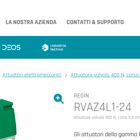
LA NOSTRA AZIENDA
CONTATTI & SUPPORTO
Attuatori elettromeccanici
Attuatore valvola 400 N, corsa 
REGIN
Ingrandire l'immagine.
RVAZ4L1-24
Ingrandire l'immagin
Attuatore valvola 400 N, corsa 5,5 mm,
Gli attuatori della gamma