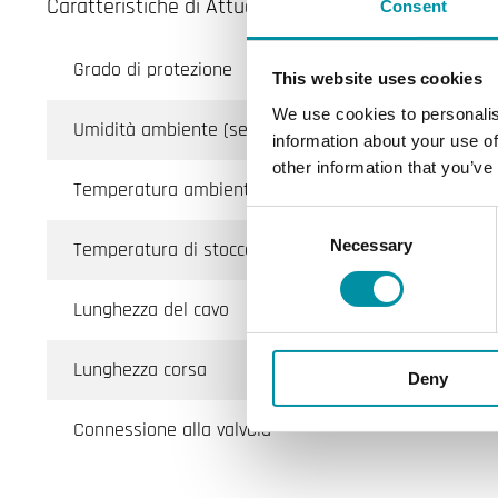
Caratteristiche di Attuatore valvola 400 N, corsa 5,
Consent
Grado di protezione
This website uses cookies
We use cookies to personalis
Umidità ambiente (senza condensa)
information about your use of
other information that you’ve
Temperatura ambiente
Consent
Necessary
Selection
Temperatura di stoccaggio
Lunghezza del cavo
Lunghezza corsa
Deny
Connessione alla valvola