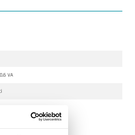
 0,6 VA
i
/mm