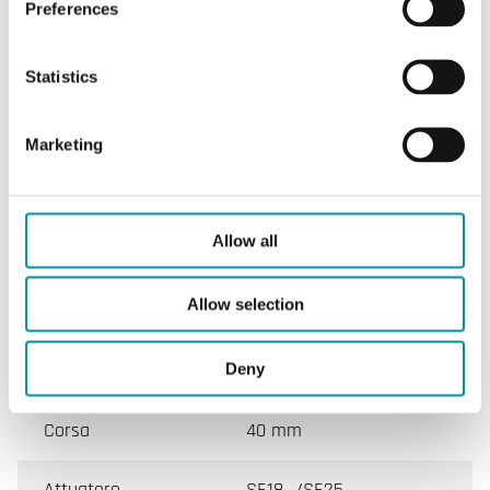
Preferences
CARATTERISTICHE
Statistics
Marketing
Caratteristiche
Allow all
Caratteristiche di LG-VXF42d
Allow selection
Valvola
VXF42 (from 2015-10)
Deny
DN min. - max.
100 - 150 mm
Corsa
40 mm
Attuatore
SE18…/SE25…