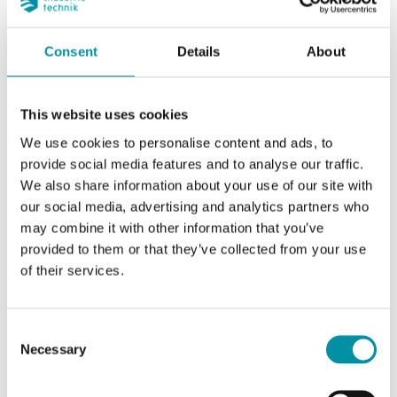
Consent
Details
About
This website uses cookies
We use cookies to personalise content and ads, to
provide social media features and to analyse our traffic.
We also share information about your use of our site with
our social media, advertising and analytics partners who
INDUSTRIETECHNIK
may combine it with other information that you’ve
LG-VXF42d
provided to them or that they’ve collected from your use
Adattatori per utilizzare gli attuatori Industrietechnik con valvole di altri
of their services.
produttori
Questo articolo è fuori produzione
Consent
Necessary
Selection