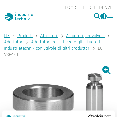
PROGETTI
REFERENZE
CERCA
CHA
You are here:
ITK
Prodotti
Attuatori
Attuatori per valvole
Adattatori
Adattatori per utilizzare gli attuatori
Industrietechnik con valvole di altri produttori
LG-
VXF42d
Ingrand
Ing