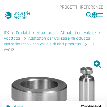
PROGETTI
REFERENZE
CERCA
CHA
You are here:
ITK
Prodotti
Attuatori
Attuatori per valvole
Adattatori
Adattatori per utilizzare gli attuatori
Industrietechnik con valvole di altri produttori
LG-
VVG12
Ingrand
Ing