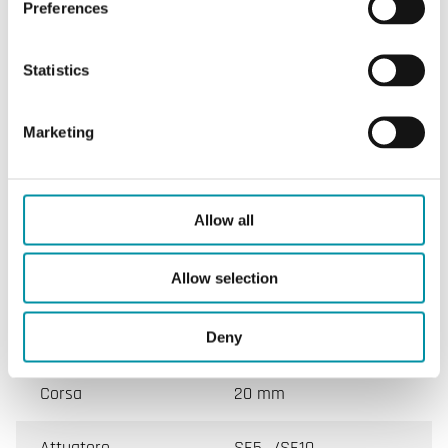
Preferences
CARATTERISTICHE
Statistics
Marketing
Caratteristiche
Allow all
Caratteristiche di LG-VVG12
Allow selection
Valvola
VVG12 (VARIVALVE)
Deny
DN min. - max.
25 - 40 mm
Corsa
20 mm
Attuatore
SE5…/SE10…