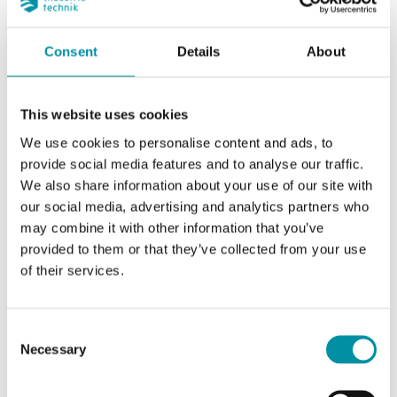
Consent
Details
About
This website uses cookies
We use cookies to personalise content and ads, to
provide social media features and to analyse our traffic.
We also share information about your use of our site with
our social media, advertising and analytics partners who
INDUSTRIETECHNIK
may combine it with other information that you’ve
LG-VVG12
provided to them or that they’ve collected from your use
Adattatori per utilizzare gli attuatori Industrietechnik con valvole di altri
of their services.
produttori
Questo articolo è fuori produzione
Consent
Necessary
Selection