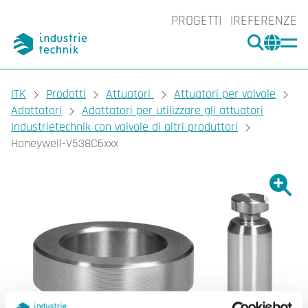
PROGETTI
REFERENZE
CERCA
CHA
You are here:
ITK
Prodotti
Attuatori
Attuatori per valvole
Adattatori
Adattatori per utilizzare gli attuatori
Industrietechnik con valvole di altri produttori
Honeywell-V538C6xxx
Ingrand
Ing