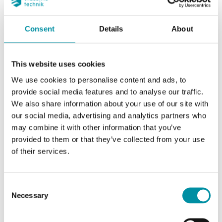
Consent
Details
About
This website uses cookies
We use cookies to personalise content and ads, to
provide social media features and to analyse our traffic.
We also share information about your use of our site with
our social media, advertising and analytics partners who
INDUSTRIETECHNIK
may combine it with other information that you’ve
Honeywell-V538C6xxx
provided to them or that they’ve collected from your use
Adattatori per utilizzare gli attuatori Industrietechnik con valvole di altri
of their services.
produttori
Questo articolo è fuori produzione
Consent
Necessary
Selection