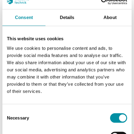
Consent
Details
About
This website uses cookies
We use cookies to personalise content and ads, to
provide social media features and to analyse our traffic.
We also share information about your use of our site with
our social media, advertising and analytics partners who
INDUSTRIETECHNIK
may combine it with other information that you’ve
Honeywell-V186a
provided to them or that they’ve collected from your use
Adattatori per utilizzare gli attuatori Industrietechnik con valvole di altri
of their services.
produttori
Questo articolo è fuori produzione
Consent
Necessary
Selection