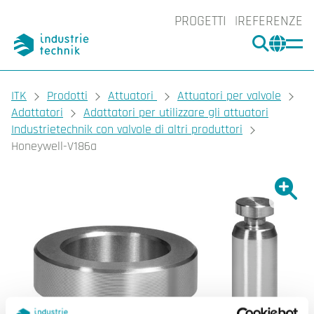
PROGETTI
REFERENZE
CERCA
CHA
You are here:
ITK
Prodotti
Attuatori
Attuatori per valvole
Adattatori
Adattatori per utilizzare gli attuatori
Industrietechnik con valvole di altri produttori
Honeywell-V186a
Ingrand
Ing