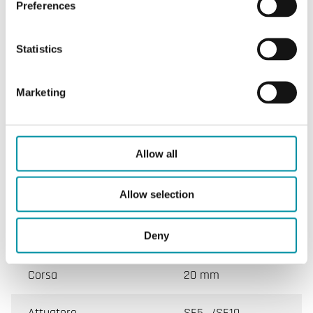
Preferences
CARATTERISTICHE
Statistics
Marketing
Caratteristiche
Allow all
Caratteristiche di Honeywell-V186a
Allow selection
Valvola
V186
Deny
DN min. - max.
15 mm
Corsa
20 mm
Attuatore
SE5…/SE10…