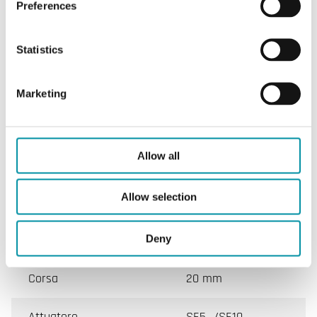
Preferences
CARATTERISTICHE
Statistics
Marketing
Caratteristiche
Allow all
Caratteristiche di ESBE-VLC325
Allow selection
Valvola
VLC325
Deny
DN min. - max.
15 - 50 mm
Corsa
20 mm
Attuatore
SE5…/SE10…