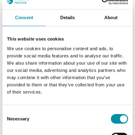
Consent
Details
About
This website uses cookies
We use cookies to personalise content and ads, to
provide social media features and to analyse our traffic.
We also share information about your use of our site with
our social media, advertising and analytics partners who
INDUSTRIETECHNIK
may combine it with other information that you’ve
ESBE-VLC325
provided to them or that they’ve collected from your use
Adattatori per utilizzare gli attuatori Industrietechnik con valvole di altri
of their services.
produttori
Questo articolo è fuori produzione
Consent
Necessary
Selection