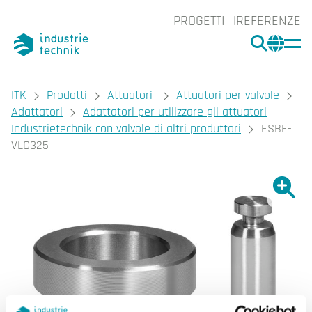
PROGETTI
REFERENZE
CERCA
CHA
You are here:
ITK
Prodotti
Attuatori
Attuatori per valvole
Adattatori
Adattatori per utilizzare gli attuatori
Industrietechnik con valvole di altri produttori
ESBE-
VLC325
Ingrand
Ing