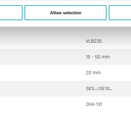
Allow selection
VLB235
15 - 50 mm
20 mm
SE5…/SE10…
OVA-131