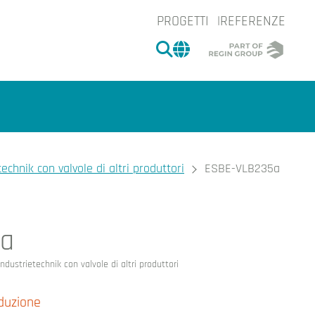
PROGETTI
REFERENZE
CERCA
CHANGE MARKET 
technik con valvole di altri produttori
ESBE-VLB235a
Ingrandire l'
5a
e.
Ingrand
Industrietechnik con valvole di altri produttori
oduzione