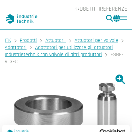
PROGETTI
REFERENZE
CERCA
CHA
You are here:
ITK
Prodotti
Attuatori
Attuatori per valvole
Adattatori
Adattatori per utilizzare gli attuatori
Industrietechnik con valvole di altri produttori
ESBE-
VL3FC
Ingrand
Ing