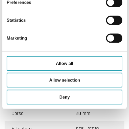
Preferences
CARATTERISTICHE
Statistics
Marketing
Caratteristiche
Allow all
Caratteristiche di ESBE-VL3FC
Allow selection
Valvola
VL3FC
Deny
DN min. - max.
15 - 50 mm
Corsa
20 mm
Attuatore
SE5…/SE10…