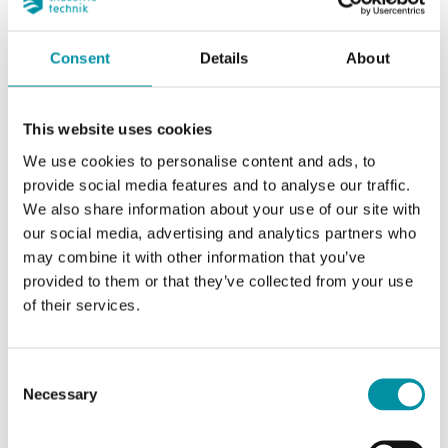
Consent
Details
About
This website uses cookies
We use cookies to personalise content and ads, to
provide social media features and to analyse our traffic.
We also share information about your use of our site with
our social media, advertising and analytics partners who
INDUSTRIETECHNIK
may combine it with other information that you’ve
ESBE-VL3FC
provided to them or that they’ve collected from your use
Adattatori per utilizzare gli attuatori Industrietechnik con valvole di altri
of their services.
produttori
Questo articolo è fuori produzione
Consent
Necessary
Selection