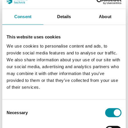
Consent
Details
About
This website uses cookies
We use cookies to personalise content and ads, to
provide social media features and to analyse our traffic.
We also share information about your use of our site with
our social media, advertising and analytics partners who
INDUSTRIETECHNIK
may combine it with other information that you’ve
Danfoss-VR2/VR3
provided to them or that they’ve collected from your use
Adattatori per utilizzare gli attuatori Industrietechnik con valvole di altri
of their services.
produttori
Questo articolo è fuori produzione
Consent
Necessary
Selection