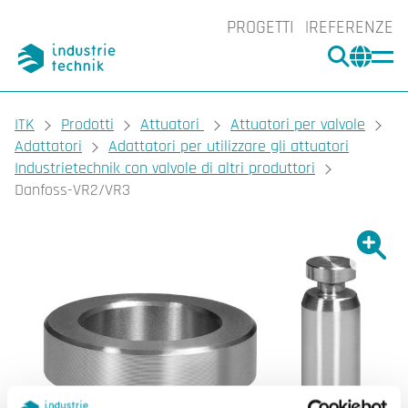
PROGETTI
REFERENZE
CERCA
CHA
You are here:
ITK
Prodotti
Attuatori
Attuatori per valvole
Adattatori
Adattatori per utilizzare gli attuatori
Industrietechnik con valvole di altri produttori
Danfoss-VR2/VR3
Ingrand
Ing