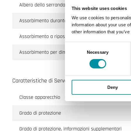
Albero della serranda, lunghezza min dell'albero
This website uses cookies
We use cookies to personalis
Assorbimento durante il funzionamento
information about your use of
other information that you’ve
Assorbimento a riposo
Consent
Assorbimento per dimensionamento del cavo
Necessary
Selection
Caratteristiche di Servocomando per serrande, 4 
Deny
Classe apparecchio
Grado di protezione
Grado di protezione, informazioni supplementari