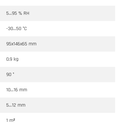
5…95 % RH
-30…50 °C
95x146x65 mm
0.9 kg
90 °
10…16 mm
5…12 mm
1 m²