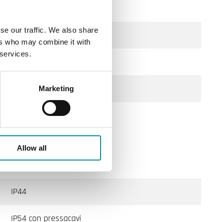
50 mm
se our traffic. We also share
2.5 W
ers who may combine it with
 services.
0.85 W
4.1 VA
Marketing
Allow all
Classe III
IP44
IP54 con pressacavi