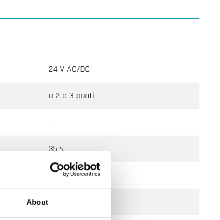
24 V AC/DC
a 2 o 3 punti
--
35 s
--
No
About