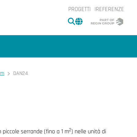
PROGETTI
REFERENZE
CERCA
CHANGE MARKET 
Nm
DAN24
e.
2
 piccole serrande (fino a 1 m
) nelle unità di