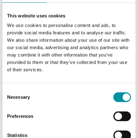
Movimento)
This website uses cookies
Segnale di controllo
a 2 o 3 punti
We use cookies to personalise content and ads, to
provide social media features and to analyse our traffic.
Segnale di feedback
--
We also share information about your use of our site with
our social media, advertising and analytics partners who
Capacità di commutazione
--
may combine it with other information that you’ve
(Ausiliario)
provided to them or that they’ve collected from your use
of their services.
Interruttore ausiliario
No
Consent
Albero della serranda,
40 mm
Necessary
Selection
lunghezza min dell'albero
Tempo di corsa, attuatore
35...45 s
Preferences
(intervallo)
Statistics