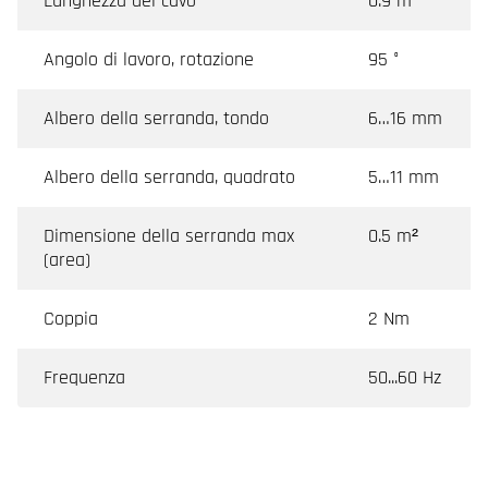
Lunghezza del cavo
0.9 m
Angolo di lavoro, rotazione
95 °
Albero della serranda, tondo
6…16 mm
Albero della serranda, quadrato
5…11 mm
Dimensione della serranda max
0.5 m²
(area)
Coppia
2 Nm
Frequenza
50...60 Hz