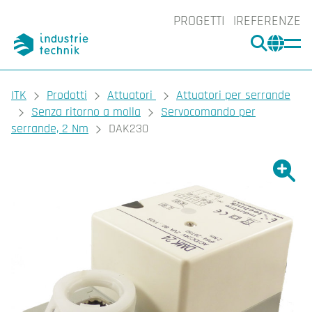
PROGETTI
REFERENZE
CERCA
CHA
You are here:
ITK
Prodotti
Attuatori
Attuatori per serrande
Senza ritorno a molla
Servocomando per
serrande, 2 Nm
DAK230
Ingrand
Ing