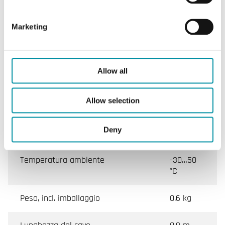
Caratteristiche di Servocomando per serrande, 2
Marketing
Nm
Classe apparecchio
Classe II
Allow all
Grado di protezione
IP54
Allow selection
Umidità ambiente (senza
5…95 %
Deny
condensa)
RH
Temperatura ambiente
-30…50
°C
Peso, incl. imballaggio
0.6 kg