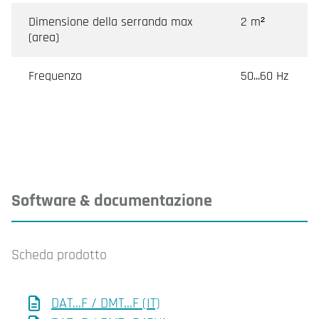
Dimensione della serranda max
2 m²
(area)
Frequenza
50...60 Hz
Software & documentazione
Scheda prodotto
DAT...F / DMT...F (IT)