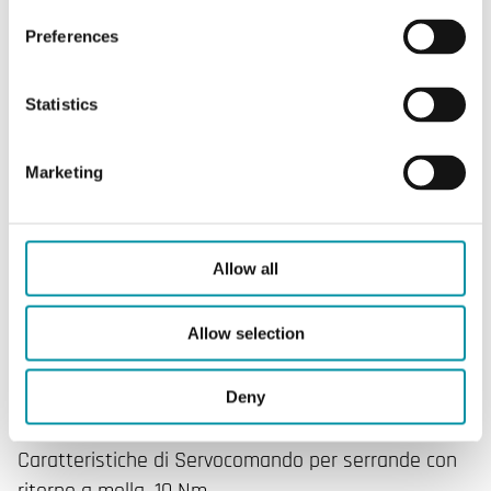
(Ausiliario)
Preferences
Interruttore ausiliario
Si
Statistics
Albero della
10…19 mm
serranda, tondo
Marketing
Albero della
10…16 mm
serranda, quadrato
Allow all
Albero della
50 mm
serranda, lunghezza
Allow selection
min dell'albero
Deny
Caratteristiche di Servocomando per serrande con
ritorno a molla, 10 Nm