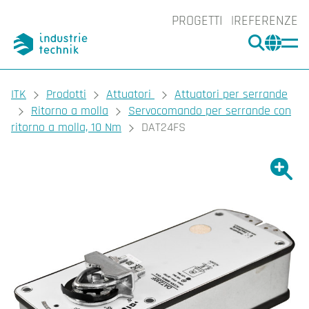
PROGETTI
REFERENZE
CERCA
CHA
You are here:
ITK
Prodotti
Attuatori
Attuatori per serrande
Ritorno a molla
Servocomando per serrande con
ritorno a molla, 10 Nm
DAT24FS
Ingrand
Ing