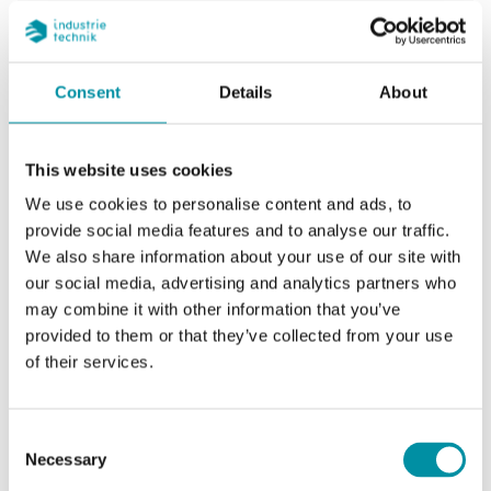
Potenza assorbita
10 VA (5 W -
Movimento / 2.5 W -
Mantenimento)
Consent
Details
About
Coppia
10 Nm
This website uses cookies
Segnale di controllo
On / Off
We use cookies to personalise content and ads, to
provide social media features and to analyse our traffic.
Segnale di feedback
--
We also share information about your use of our site with
our social media, advertising and analytics partners who
Tempo di corsa,
100 s
may combine it with other information that you’ve
attuatore
provided to them or that they’ve collected from your use
of their services.
Tempo di corsa,
25 s
molla
Consent
Necessary
Capacità di
3 (1.5) A, 230 Vac (x2
Selection
commutazione
SPDT)