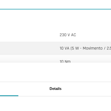
230 V AC
10 VA (5 W - Movimento / 2
10 Nm
On / Off
--
Details
100 s