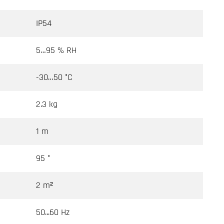
IP54
5…95 % RH
-30…50 °C
2.3 kg
1 m
95 °
2 m²
50...60 Hz