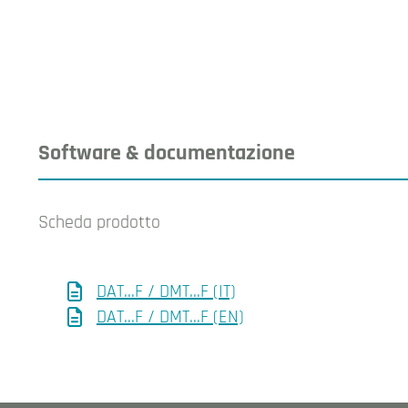
Software & documentazione
Scheda prodotto
DAT...F / DMT...F (IT)
DAT...F / DMT...F (EN)