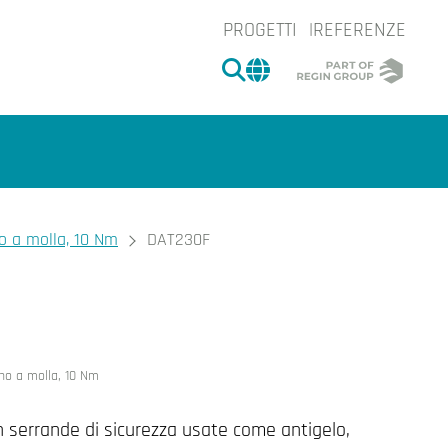
PROGETTI
REFERENZE
CERCA
CHANGE MARKET 
o a molla, 10 Nm
DAT230F
e.
no a molla, 10 Nm
n serrande di sicurezza usate come antigelo,