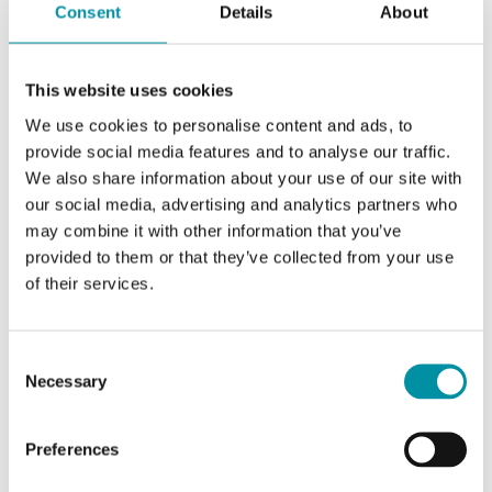
Consent
Details
About
Ciao Michiel, puoi raccontarci qualcosa di te?
This website uses cookies
Negli ultimi 20 anni ho ricoperto diversi ruoli nel
settore dell’automazione, con esperienza sia
We use cookies to personalise content and ads, to
provide social media features and to analyse our traffic.
nell’automazione industriale sia nella building
We also share information about your use of our site with
automation presso aziende come Honeywell e
our social media, advertising and analytics partners who
Johnson Controls. La mia passione è il settore delle
may combine it with other information that you’ve
tecnologie di controllo e mi piace lavorare in un
provided to them or that they’ve collected from your use
ambiente in cui innovazione e impatto sul territorio
of their services.
vadano di pari passo.
Consent
Al di fuori del lavoro vivo nel tranquillo villaggio di
Necessary
Selection
Gellicum, nella regione della Betuwe. Nel tempo
libero amo trascorrere momenti di qualità con la
Preferences
famiglia e gli amici.