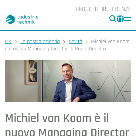
PROGETTI
REFERENZE
CERCA
CHA
You are here:
ITK
La nostra azienda
Novità
Michiel van Kaam
è il nuovo Managing Director di Regin Benelux
Michiel van Kaam è il
nuovo Managing Director