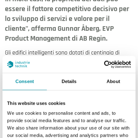
essere il fattore competitivo decisivo per
lo sviluppo di servizi e valore per il
cliente", afferma Gunnar Åberg, EVP
Product Management di AB Regin.
Gli edifici intelligenti sono dotati di centinaia di
punti di misurazione che comunicano
costantemente lo stato dell'edificio e dell'ambiente
interno. Soprattutto negli edifici multifunzionali, i
Consent
Details
About
sistemi coinvolti sono molteplici, dalla sicurezza
all'illuminazione fino ai sistemi di prenotazione.
Pertanto, l’indipendenza dei dati è diventata una
This website uses cookies
questione importante. Molte aziende immobiliari
We use cookies to personalise content and ads, to
raccolgono tutti i dati in piattaforme di gestione
provide social media features and to analyse our traffic.
We also share information about your use of our site with
degli edifici, garantendo che possano accedere e
our social media, advertising and analytics partners who