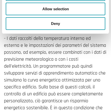
sviluppo di servizi basati sull'Intelligenza Artificiale.
Allow selection
Con le piattaforme aperte di gestione degli edifici,
tutti i dati possono essere coordinati per ottenere
Deny
ulteriori risparmi.
- I dati raccolti della temperatura interna ed
esterna e le impostazioni dei parametri del sistema
possono, ad esempio, essere combinati con i dati di
previsione meteorologica o con i costi
dell'elettricità. Un programmatore può quindi
sviluppare servizi di apprendimento automatico che
simulano la curva energetica ottimizzata per uno
specifico edificio. Sulla base di questi calcoli, il
controllo di un edificio può essere completamente
personalizzato, ciò garantisce un risparmio
energetico sostenibile. È in questa condizione che