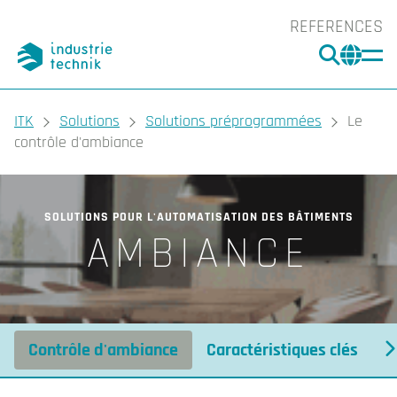
REFERENCES
RECHE
CHA
You are here:
ITK
Solutions
Solutions préprogrammées
Le
contrôle d'ambiance
SOLUTIONS POUR L'AUTOMATISATION DES BÂTIMENTS
AMBIANCE
Contrôle d'ambiance
Caractéristiques clés
C