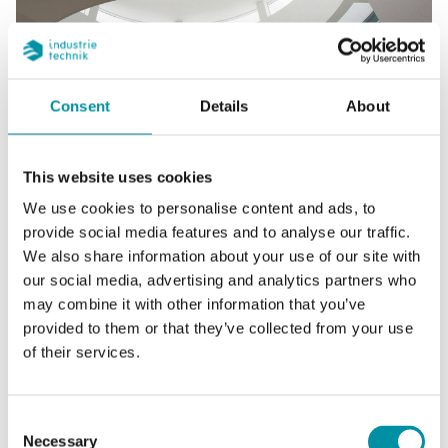
Bâtiments de santé
Consent
Details
About
LIRE LA SUITE
This website uses cookies
We use cookies to personalise content and ads, to
provide social media features and to analyse our traffic.
We also share information about your use of our site with
our social media, advertising and analytics partners who
may combine it with other information that you’ve
Aperçu de la gamme de
provided to them or that they’ve collected from your use
of their services.
produits
Consent
L'une des gammes les plus flexibles de
Necessary
Selection